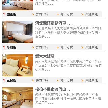
級美味的...
⫯
⋟
房間介紹
⋟
線上訂房
⋟
交通資訊
鼓山區
河堤戀館商務汽車...
位於憲政路上的河堤戀館商務汽車旅館，時尚典
雅的客房設計，讓您體驗輕旅舒適的住宿品味，
房型分...
⫯
⋟
房間介紹
⋟
線上訂房
⋟
交通資訊
苓雅區
嵩大大飯店
嵩大大飯店座落於高雄市最繁華商業中心，步行
至火車站、捷運站或六合夜市僅需10分鐘；備有
佔地數...
⫯
⋟
房間介紹
⋟
線上訂房
⋟
交通資訊
三民區
松柏林民宿渡假山...
高雄六龜松柏林民宿渡假山莊位於高雄市六龜
區，在青綠山林間打造一處樂活的渡假空間，讓
您與三五...