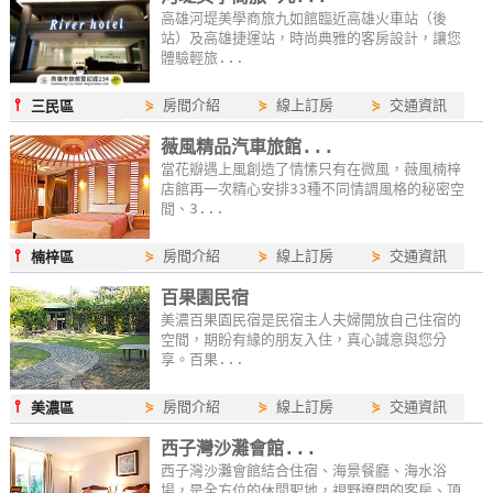
高雄河堤美學商旅九如館臨近高雄火車站（後
站）及高雄捷運站，時尚典雅的客房設計，讓您
體驗輕旅...
⫯
⋟
房間介紹
⋟
線上訂房
⋟
交通資訊
三民區
薇風精品汽車旅館...
當花瓣遇上風創造了情愫只有在微風，薇風楠梓
店館再一次精心安排33種不同情調風格的秘密空
間、3...
⫯
⋟
房間介紹
⋟
線上訂房
⋟
交通資訊
楠梓區
百果園民宿
美濃百果園民宿是民宿主人夫婦開放自己住宿的
空間，期盼有緣的朋友入住，真心誠意與您分
享。百果...
⫯
⋟
房間介紹
⋟
線上訂房
⋟
交通資訊
美濃區
西子灣沙灘會館...
西子灣沙灘會館結合住宿、海景餐廳、海水浴
場，是全方位的休閒聖地，視野遼闊的客房、頂