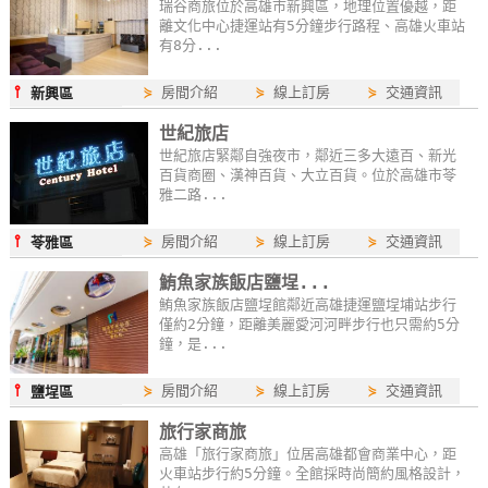
瑞谷商旅位於高雄市新興區，地理位置優越，距
離文化中心捷運站有5分鐘步行路程、高雄火車站
有8分...
⫯
⋟
房間介紹
⋟
線上訂房
⋟
交通資訊
新興區
世紀旅店
世紀旅店緊鄰自強夜市，鄰近三多大遠百、新光
百貨商圈、漢神百貨、大立百貨。位於高雄市苓
雅二路...
⫯
⋟
房間介紹
⋟
線上訂房
⋟
交通資訊
苓雅區
鮪魚家族飯店鹽埕...
鮪魚家族飯店鹽埕館鄰近高雄捷運鹽埕埔站步行
僅約2分鐘，距離美麗愛河河畔步行也只需約5分
鐘，是...
⫯
⋟
房間介紹
⋟
線上訂房
⋟
交通資訊
鹽埕區
旅行家商旅
高雄「旅行家商旅」位居高雄都會商業中心，距
火車站步行約5分鐘。全館採時尚簡約風格設計，