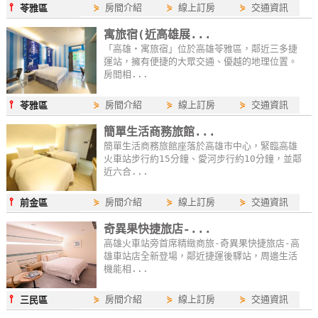
⫯
⋟
房間介紹
⋟
線上訂房
⋟
交通資訊
苓雅區
寓旅宿(近高雄展...
「高雄‧寓旅宿」位於高雄苓雅區，鄰近三多捷
運站，擁有便捷的大眾交通、優越的地理位置。
房間相...
⫯
⋟
房間介紹
⋟
線上訂房
⋟
交通資訊
苓雅區
簡單生活商務旅館...
簡單生活商務旅館座落於高雄市中心，緊臨高雄
火車站步行約15分鐘、愛河步行約10分鐘，並鄰
近六合...
⫯
⋟
房間介紹
⋟
線上訂房
⋟
交通資訊
前金區
奇異果快捷旅店-...
高雄火車站旁首席精緻商旅-奇異果快捷旅店-高
雄車站店全新登場，鄰近捷運後驛站，周邊生活
機能相...
⫯
⋟
房間介紹
⋟
線上訂房
⋟
交通資訊
三民區