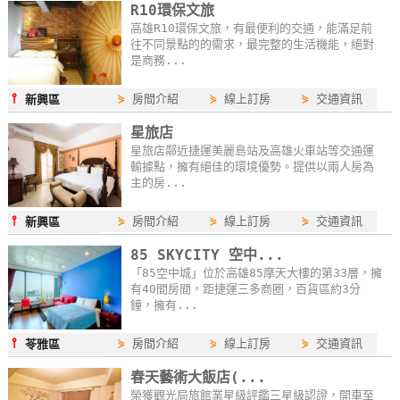
R10環保文旅
高雄R10環保文旅，有最便利的交通，能滿足前
往不同景點的的需求，最完整的生活機能，絕對
是商務...
⫯
⋟
房間介紹
⋟
線上訂房
⋟
交通資訊
新興區
星旅店
星旅店鄰近捷運美麗島站及高雄火車站等交通運
輸據點，擁有絕佳的環境優勢。提供以兩人房為
主的房...
⫯
⋟
房間介紹
⋟
線上訂房
⋟
交通資訊
新興區
85 SKYCITY 空中...
「85空中城」位於高雄85摩天大樓的第33層，擁
有40間房間，距捷運三多商圈，百貨區約3分
鐘，擁有...
⫯
⋟
房間介紹
⋟
線上訂房
⋟
交通資訊
苓雅區
春天藝術大飯店(...
榮獲觀光局旅館業星級評鑑三星級認證，開車至