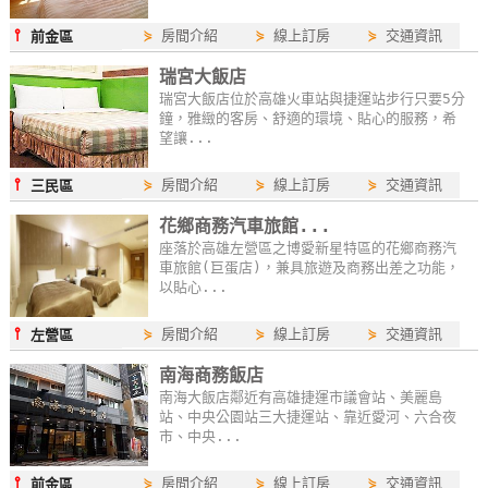
⫯
⋟
房間介紹
⋟
線上訂房
⋟
交通資訊
前金區
瑞宮大飯店
瑞宮大飯店位於高雄火車站與捷運站步行只要5分
鐘，雅緻的客房、舒適的環境、貼心的服務，希
望讓...
⫯
⋟
房間介紹
⋟
線上訂房
⋟
交通資訊
三民區
花鄉商務汽車旅館...
座落於高雄左營區之博愛新星特區的花鄉商務汽
車旅館(巨蛋店)，兼具旅遊及商務出差之功能，
以貼心...
⫯
⋟
房間介紹
⋟
線上訂房
⋟
交通資訊
左營區
南海商務飯店
南海大飯店鄰近有高雄捷運市議會站、美麗島
站、中央公園站三大捷運站、靠近愛河、六合夜
市、中央...
⫯
⋟
房間介紹
⋟
線上訂房
⋟
交通資訊
前金區