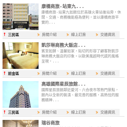
康橋商旅-站東九...
康橋商旅-站東九如館位於高雄火車站後站旁，休
閒、交通、商務機能極為便利，並以康橋商旅平
實的...
⫯
⋟
房間介紹
⋟
線上訂房
⋟
交通資訊
三民區
凱莎琳商務大飯店...
賓至如歸、溫馨如家，貼切的形容了顧客對凱莎
琳商務大飯店的印象。以歐美風超時代感的風格
呈現，...
⫯
⋟
房間介紹
⋟
線上訂房
⋟
交通資訊
前金區
高雄國際星辰旅館...
國際星辰旅館鄰近愛河、六合夜市等熱門景點，
館內以全新的裝潢、最完善的服務，高熱忱的服
務精神...
⫯
⋟
房間介紹
⋟
線上訂房
⋟
交通資訊
三民區
瑞谷商旅