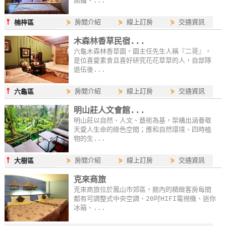
高鐵、...
單
⫯
⋟
房間介紹
⋟
線上訂房
⋟
交通資訊
管
楠梓區
理
木森林香草民宿...
六龜木森林香草園，園主任先生人稱『二哥』，
是位喜愛素食且喜好研究花花草草的人，自部隊
會
退伍後...
員
⫯
⋟
房間介紹
⋟
線上訂房
⋟
交通資訊
六龜區
帳
戶
明山莊人文會館...
明山莊以自然、人文、藝術為基，架構出涵養敬
天愛人生命的綠色空間；應和自然環境、四時植
物的生...
客
服
⫯
⋟
房間介紹
⋟
線上訂房
⋟
交通資訊
大樹區
聯
絡
克來商旅
單
克來商旅位於鳳山市郊區，館內的精緻客房每間
都有可調整式中央空調、20吋HIFI電視機、迷你
冰箱、...
Line