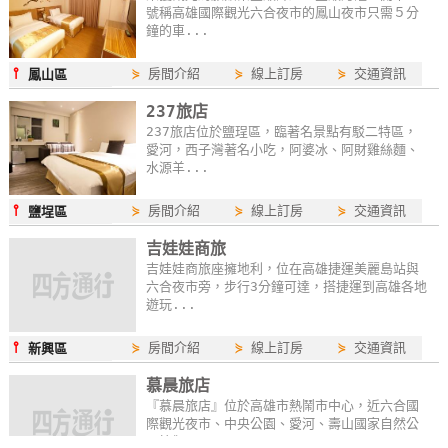
號稱高雄國際觀光六合夜市的鳳山夜市只需５分
鐘的車...
⫯
⋟
房間介紹
⋟
線上訂房
⋟
交通資訊
鳳山區
237旅店
237旅店位於鹽珵區，臨著名景點有駁二特區，
愛河，西子灣著名小吃，阿婆冰、阿財雞絲麵、
水源羊...
⫯
⋟
房間介紹
⋟
線上訂房
⋟
交通資訊
鹽埕區
吉娃娃商旅
吉娃娃商旅座擁地利，位在高雄捷運美麗島站與
六合夜市旁，步行3分鐘可達，搭捷運到高雄各地
遊玩...
⫯
⋟
房間介紹
⋟
線上訂房
⋟
交通資訊
新興區
慕晨旅店
『慕晨旅店』位於高雄市熱鬧市中心，近六合國
際觀光夜市、中央公園、愛河、壽山國家自然公
園等觀...