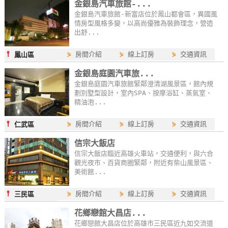
金銀島汽車旅館-...
卡
金銀島汽車旅館-新富店位於鳳山都會區，異國風
訂
情房型風格多變，以高尚優雅為裝飾理念，營造
出舒...
房
⫯
⋟
房間介紹
⋟
線上訂房
⋟
交通資訊
鳳山區
請
金銀島庭園汽車旅...
款
金銀島庭園汽車旅館緊鄰澄清湖風景區，館內規
劃別墅型設計，室內SPA、按摩浴缸、蒸氣室、
收
精油泡...
據
⫯
⋟
房間介紹
⋟
線上訂房
⋟
交通資訊
仁武區
合
作
信宗大飯店
提
信宗大飯店臨近高雄火車站，交通便利，與六合
觀光夜市、百貨商圈緊鄰，附近有柴山風景區、
案
美術館...
⫯
⋟
房間介紹
⋟
線上訂房
⋟
交通資訊
三民區
飯
花鄉戀館大昌店...
店
花鄉戀館大昌店位於高雄市三民區近九如交流道
合