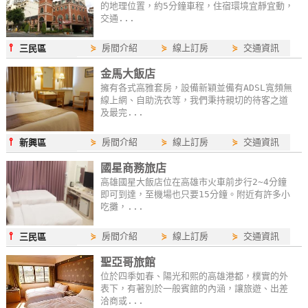
的地理位置，約5分鐘車程，住宿環境宜靜宜動，
作
交通...
⫯
⋟
房間介紹
⋟
線上訂房
⋟
交通資訊
三民區
廠
金馬大飯店
商
擁有各式高雅套房，設備新穎並備有ADSL寬頻無
合
線上網、自助洗衣等，我們秉持親切的待客之道
作
及最完...
⫯
⋟
房間介紹
⋟
線上訂房
⋟
交通資訊
新興區
旅
國星商務旅店
伴
高雄國星大飯店位在高雄市火車前步行2~4分鐘
計
即可到達，至機場也只要15分鐘。附近有許多小
劃
吃攤，...
⫯
⋟
房間介紹
⋟
線上訂房
⋟
交通資訊
三民區
商
聖亞哥旅館
品
位於四季如春、陽光和熙的高雄港都，樸實的外
宣
表下，有著別於一般賓館的內涵，讓旅遊、出差
洽商或...
傳