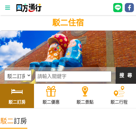
駁二住宿
四
方
通
行
訂
房
搜 尋
台
灣
訂
駁二訂房
駁二優惠
駁二景點
駁二行程
房
駁二
訂房
直接跟飯店訂房
HOT