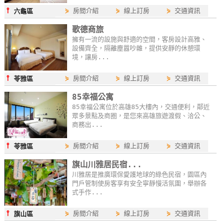
⫯
⋟
房間介紹
⋟
線上訂房
⋟
交通資訊
六龜區
歌德商旅
擁有一流的設施與舒適的空間，客房設計高雅、
設備齊全，隔離塵囂吵雜，提供安靜的休憩環
境，讓房...
⫯
⋟
房間介紹
⋟
線上訂房
⋟
交通資訊
苓雅區
85幸福公寓
85幸福公寓位於高雄85大樓內，交通便利，鄰近
眾多景點及商圈，是您來高雄旅遊渡假、洽公、
商務出...
⫯
⋟
房間介紹
⋟
線上訂房
⋟
交通資訊
苓雅區
旗山川雅居民宿...
川雅居是推廣環保愛護地球的綠色民宿，園區內
門戶管制使房客享有安全寧靜慢活氛圍，舉辦各
式手作...
⫯
⋟
房間介紹
⋟
線上訂房
⋟
交通資訊
旗山區