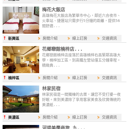
梅花大飯店
高雄梅花大飯店為繁華市中心，鄰近六合夜市、
火車站、捷運站只需步行5分鐘的距離，提供56
間舒適...
⫯
⋟
房間介紹
⋟
線上訂房
⋟
交通資訊
新興區
花鄉戀館楠梓店...
花鄉戀館楠梓店座落於高雄楠梓右昌緊鄰高雄大
學，楠梓加工區，到高鐵左營站僅五分鐘車程。
精緻典...
⫯
⋟
房間介紹
⋟
線上訂房
⋟
交通資訊
楠梓區
林家民宿
林家民宿是一間獨棟的古厝，讓您不受打擾一夜
好眠。來到美濃除了享用客家美食及欣賞傳統的
美濃紙...
⫯
⋟
房間介紹
⋟
線上訂房
⋟
交通資訊
美濃區
河堤美學商旅 九...