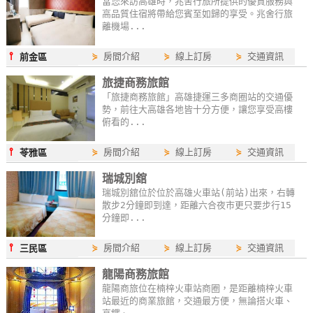
當您來訪高雄時，兆舍行旅所提供的優質服務與
高品質住宿將帶給您賓至如歸的享受。兆舍行旅
玩
離機場...
樂
地
⫯
⋟
房間介紹
⋟
線上訂房
⋟
交通資訊
前金區
圖
旅捷商務旅館
顧
「旅捷商務旅館」高雄捷運三多商圈站的交通優
勢，前往大高雄各地皆十分方便，讓您享受高樓
客
俯看的...
服
務
⫯
⋟
房間介紹
⋟
線上訂房
⋟
交通資訊
苓雅區
瑞城別舘
瑞城別舘位於位於高雄火車站(前站)出來，右轉
顧
散步2分鐘即到達，距離六合夜市更只要步行15
客
分鐘即...
滿
意
⫯
⋟
房間介紹
⋟
線上訂房
⋟
交通資訊
三民區
度
龍陽商務旅館
龍陽商旅位在楠梓火車站商圈，是距離楠梓火車
站最近的商業旅館，交通最方便，無論搭火車、
訂