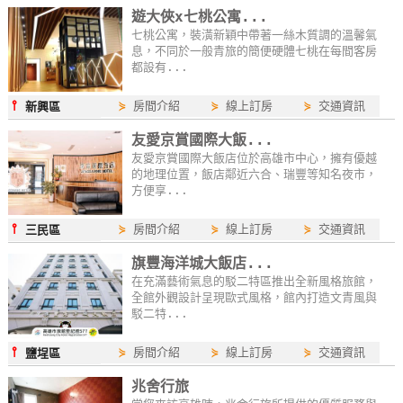
遊大俠x七桃公寓...
特
七桃公寓，裝潢新穎中帶著一絲木質調的溫馨氣
色
息，不同於一般青旅的簡便硬體七桃在每間客房
民
都設有...
宿
⫯
⋟
房間介紹
⋟
線上訂房
⋟
交通資訊
新興區
友愛京賞國際大飯...
全
友愛京賞國際大飯店位於高雄市中心，擁有優越
球
的地理位置，飯店鄰近六合、瑞豐等知名夜市，
租
方便享...
車
⫯
⋟
房間介紹
⋟
線上訂房
⋟
交通資訊
三民區
旗豐海洋城大飯店...
網
在充滿藝術氣息的駁二特區推出全新風格旅館，
紅
全館外觀設計呈現歐式風格，館內打造文青風與
駁二特...
帶
你
⫯
⋟
房間介紹
⋟
線上訂房
⋟
交通資訊
鹽埕區
玩
兆舍行旅