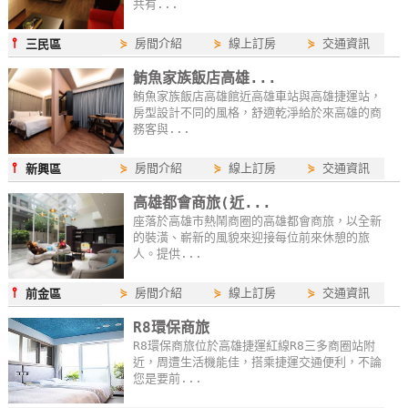
共有...
⫯
⋟
房間介紹
⋟
線上訂房
⋟
交通資訊
三民區
鮪魚家族飯店高雄...
鮪魚家族飯店高雄館近高雄車站與高雄捷運站，
房型設計不同的風格，舒適乾淨給於來高雄的商
務客與...
⫯
⋟
房間介紹
⋟
線上訂房
⋟
交通資訊
新興區
高雄都會商旅(近...
座落於高雄市熱鬧商圈的高雄都會商旅，以全新
的裝潢、嶄新的風貌來迎接每位前來休憩的旅
人。提供...
⫯
⋟
房間介紹
⋟
線上訂房
⋟
交通資訊
前金區
R8環保商旅
R8環保商旅位於高雄捷運紅線R8三多商圈站附
近，周遭生活機能佳，搭乘捷運交通便利，不論
您是要前...