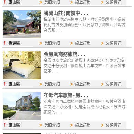
⫯
⋟
房間介紹
⋟
線上訂房
⋟
交通資訊
鳳山區
線
梅蘭山莊(南橫中...
上
梅蘭山莊位於南橫中心點，附近景點繁多，還有
客
便利商店及加油服務，只要您來了梅蘭山莊竭誠
服
為您服...
⫯
⋟
房間介紹
⋟
線上訂房
⋟
交通資訊
桃源區
紅
金鳳凰商務旅館...
利
金鳳凰商務旅館距離鳳山火車站步行只要3分鐘，
查
交通十分便利，緊鄰鳳山青年夜市，距離高雄市
詢
區車...
⫯
⋟
房間介紹
⋟
線上訂房
⋟
交通資訊
鳳山區
訂
花鄉汽車旅館-鳳...
房
花鄉庭園汽車商旅座落鳳山都會區，臨近高雄市
Q&A
區交通十分便利，更是南台灣佔地最大、設備最
頂級的...
⫯
⋟
房間介紹
⋟
線上訂房
⋟
交通資訊
國
鳳山區
旅