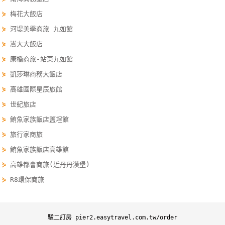
單
⋟
梅花大飯店
管
⋟
河堤美學商旅 九如館
理
⋟
嵩大大飯店
⋟
康橋商旅-站東九如館
會
⋟
凱莎琳商務大飯店
員
⋟
高雄國際星辰旅館
帳
⋟
世紀旅店
戶
⋟
鮪魚家族飯店鹽埕館
⋟
旅行家商旅
客
⋟
鮪魚家族飯店高雄館
服
聯
⋟
高雄都會商旅(近丹丹漢堡)
絡
⋟
R8環保商旅
單
駁二訂房 pier2.easytravel.com.tw/order
Line