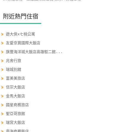
玩
樂
附近熱門住宿
地
圖
⋟
遊大俠x七桃公寓
顧
⋟
友愛京賞國際大飯店
客
⋟
旗豐海洋城大飯店高雄駁二館...
服
⋟
兆舍行旅
務
⋟
瑞城別舘
⋟
富美美旅店
顧
⋟
信宗大飯店
客
⋟
金馬大飯店
滿
意
⋟
國星商務旅店
度
⋟
聖亞哥旅館
⋟
瑞宮大飯店
訂
⋟
南海商務飯店