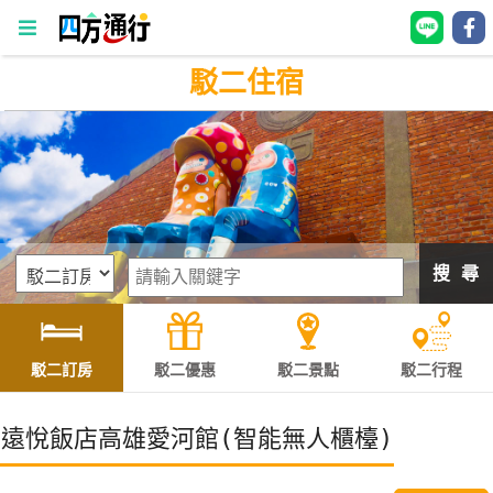
駁二住宿
四
方
通
行
訂
房
搜 尋
台
灣
訂
駁二訂房
駁二優惠
駁二景點
駁二行程
房
遠悅飯店高雄愛河館(智能無人櫃檯)
直接跟飯店訂房
HOT