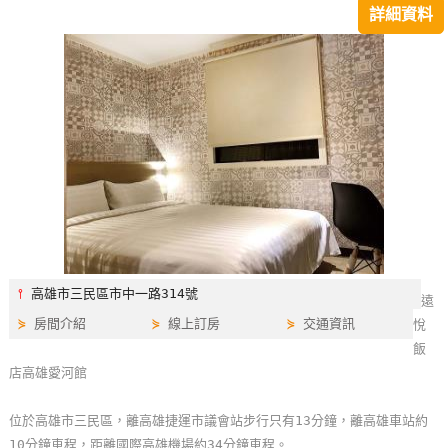
詳細資料
特
色
民
宿
全
球
租
車
⫯
高雄市三民區市中一路314號
遠
網
⋟
房間介紹
⋟
線上訂房
⋟
交通資訊
悅
紅
飯
帶
店高雄愛河館
你
玩
位於高雄市三民區，離高雄捷運市議會站步行只有13分鐘，離高雄車站約
10分鐘車程，距離國際高雄機場約34分鐘車程。