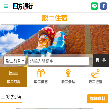
駁二住宿
四
方
通
行
訂
房
搜 尋
台
灣
訂
駁二訂房
駁二優惠
駁二景點
駁二行程
房
三多旅店
詳細資料
直接跟飯店訂房
HOT