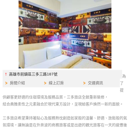
特
色
民
宿
全
球
租
車
⫯
高雄市前鎮區三多三路107號
為
⋟
房間介紹
⋟
線上訂房
⋟
交通資訊
了
網
提
紅
供顧客更舒適的住宿環境及服務品質，三多旅店全館重新裝修，
帶
結合典雅柔性之元素融合於現代東方設計，呈現給客戶煥然一新的面貌。
你
玩
三多旅店希望秉持著貼心及服務熱忱創造如家般的溫馨、舒適、放鬆般的氣
氛環境，讓無論是在外奔波的商務旅客或是出遊的觀光旅客在一天的疲憊後