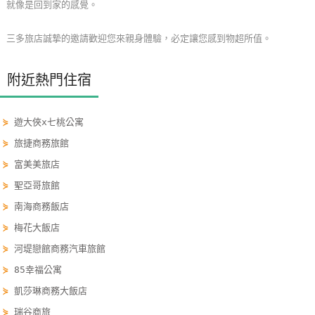
就像是回到家的感覺。
玩
樂
三多旅店誠摯的邀請歡迎您來親身體驗，必定讓您感到物超所值。
地
圖
附近熱門住宿
顧
客
⋟
遊大俠x七桃公寓
服
⋟
旅捷商務旅館
務
⋟
富美美旅店
⋟
聖亞哥旅館
顧
⋟
南海商務飯店
客
⋟
梅花大飯店
滿
意
⋟
河堤戀館商務汽車旅館
度
⋟
85幸福公寓
⋟
凱莎琳商務大飯店
⋟
瑞谷商旅
訂