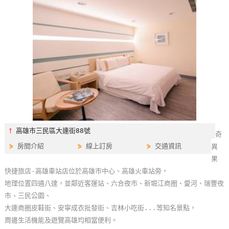
特
色
民
宿
全
球
租
車
⫯
高雄市三民區大連街88號
奇
⋟
房間介紹
⋟
線上訂房
⋟
交通資訊
異
網
果
紅
快捷旅店-高雄車站店位於高雄市中心、高雄火車站旁，
帶
地理位置四通八達，並鄰近客運站、六合夜市、新堀江商圈、愛河、瑞豐夜
你
市、三民公園、
玩
大連商圈皮鞋街、安寧成衣批發街、吉林小吃街...等知名景點，
周邊生活機能及遊覽高雄均相當便利。