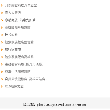
線
⋟
河堤戀館商務汽車旅館
上
⋟
嵩大大飯店
客
⋟
康橋商旅-站東九如館
服
⋟
高雄國際星辰旅館
⋟
瑞谷商旅
紅
⋟
鮪魚家族飯店鹽埕館
利
⋟
旅行家商旅
查
⋟
鮪魚家族飯店高雄館
詢
⋟
高雄都會商旅(近丹丹漢堡)
⋟
簡單生活商務旅館
訂
⋟
奇異果快捷旅店-高雄車站店...
房
Q&A
⋟
R10環保文旅
國
駁二訂房 pier2.easytravel.com.tw/order
旅