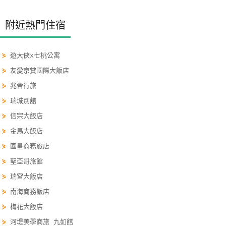
單
管
附近熱門住宿
理
⋟
遊大俠x七桃公寓
會
⋟
友愛京賞國際大飯店
員
⋟
兆舍行旅
帳
⋟
瑞城別舘
戶
⋟
信宗大飯店
⋟
金馬大飯店
客
⋟
國星商務旅店
服
⋟
聖亞哥旅館
聯
⋟
瑞宮大飯店
絡
單
⋟
南海商務飯店
⋟
梅花大飯店
⋟
河堤美學商旅 九如館
Line