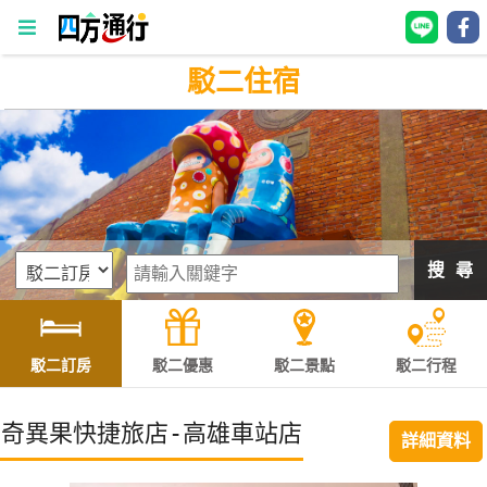
駁二住宿
四
方
通
行
訂
房
搜 尋
台
灣
訂
駁二訂房
駁二優惠
駁二景點
駁二行程
房
奇異果快捷旅店-高雄車站店
詳細資料
直接跟飯店訂房
HOT