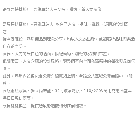
玩
奇異果快捷旅店-高雄車站店－品味、禪逸、新人文商旅
樂
地
奇異果快捷旅店-高雄車站店 融合了人文、品味、禪逸、舒適的設計概
圖
念，
從空間陳設、客房備品到理念分享，均以人文為出發，兼顧獨特品味與樂活
顧
自在的享受。
客
高雅、大方的米白色的牆面，搭配簡約、別緻的家飾與布置，
服
低調奢華、人文含蘊的設計風格，讓整個室內空間充滿獨特的禪逸與風尚氛
務
圍。
此外，客房內設備包含免費有線寬頻上網、全館公共區域免費無限wifi服
務、
顧
高級羽絨寢具、獨立筒床墊、32吋液晶電視、110/220V萬用充電插座與
客
每日日報供應等，
滿
設備樣樣俱全，提供您最舒適便利的住宿體驗。
意
度
訂