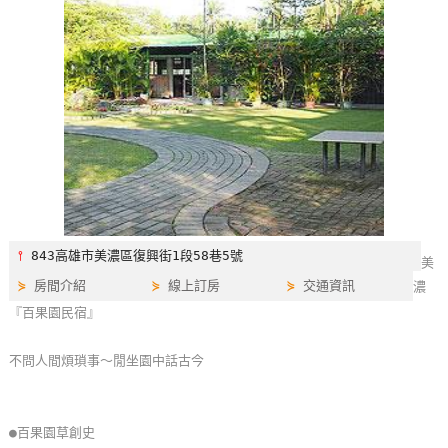
特
色
民
宿
全
球
租
車
⫯
843高雄市美濃區復興街1段58巷5號
美
⋟
房間介紹
⋟
線上訂房
⋟
交通資訊
濃
網
『百果園民宿』
紅
帶
不問人間煩瑣事～閒坐園中話古今
你
玩
●百果園草創史