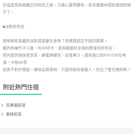
亦或是想來趟難忘的知性之旅，沉澱心靈得塵埃，來百果園休閒民宿絕對錯
單
不了。
管
理
●派對好所在
想舉辦有意義的派對或是慶生會嗎？百果園是您不錯的選擇。
會
園內有棟竹子小屋，約30坪大，是與親朋好友相約聚會的好所在。
員
吧內提供現採香草茶，蜂蜜檸檬茶，百香果汁，還有進口的FOSTER生啤
帳
酒，卡啦OK等
戶
因為不對外開放，確保品質單純，只提供給住宿客人，別忘了要先預約喲！
客
附近熱門住宿
服
聯
絡
⋟
百果園民宿
單
⋟
春綠民宿
Line