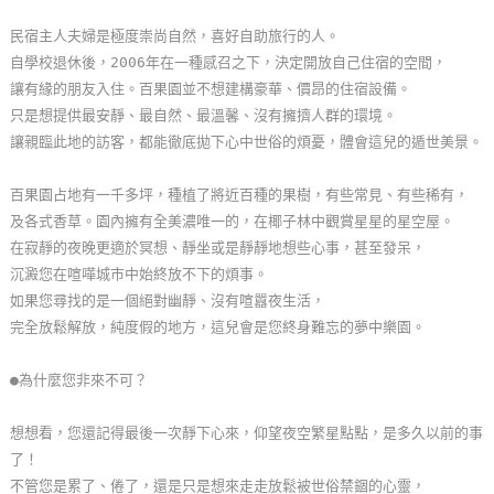
玩
民宿主人夫婦是極度崇尚自然，喜好自助旅行的人。
樂
自學校退休後，2006年在一種感召之下，決定開放自己住宿的空間，
地
讓有緣的朋友入住。百果園並不想建構豪華、價昂的住宿設備。
圖
只是想提供最安靜、最自然、最溫馨、沒有擁擠人群的環境。
讓親臨此地的訪客，都能徹底拋下心中世俗的煩憂，體會這兒的遁世美景。
顧
客
百果園占地有一千多坪，種植了將近百種的果樹，有些常見、有些稀有，
服
及各式香草。園內擁有全美濃唯一的，在椰子林中觀賞星星的星空屋。
務
在寂靜的夜晚更適於冥想、靜坐或是靜靜地想些心事，甚至發呆，
沉澱您在喧嘩城市中始終放不下的煩事。
如果您尋找的是一個絕對幽靜、沒有喧囂夜生活，
顧
完全放鬆解放，純度假的地方，這兒會是您終身難忘的夢中樂園。
客
滿
●為什麼您非來不可？
意
度
想想看，您還記得最後一次靜下心來，仰望夜空繁星點點，是多久以前的事
了！
不管您是累了、倦了，還是只是想來走走放鬆被世俗禁錮的心靈，
訂