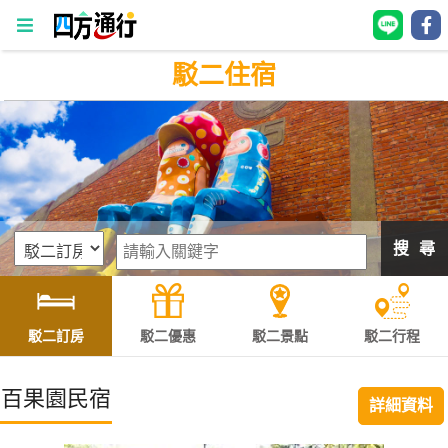
駁二住宿
四
方
通
行
訂
房
搜 尋
台
灣
訂
駁二訂房
駁二優惠
駁二景點
駁二行程
房
百果園民宿
詳細資料
直接跟飯店訂房
HOT